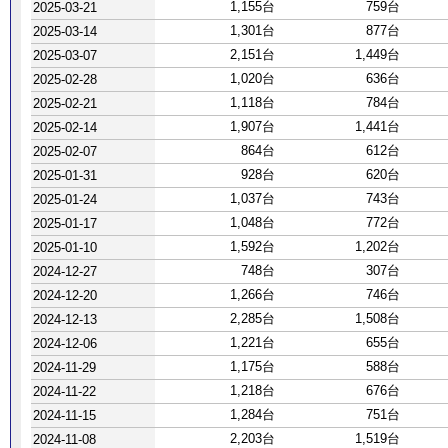
1,155台
759台
2025-03-21
1,301台
877台
2025-03-14
2,151台
1,449台
2025-03-07
1,020台
636台
2025-02-28
1,118台
784台
2025-02-21
1,907台
1,441台
2025-02-14
864台
612台
2025-02-07
928台
620台
2025-01-31
1,037台
743台
2025-01-24
1,048台
772台
2025-01-17
1,592台
1,202台
2025-01-10
748台
307台
2024-12-27
1,266台
746台
2024-12-20
2,285台
1,508台
2024-12-13
1,221台
655台
2024-12-06
1,175台
588台
2024-11-29
1,218台
676台
2024-11-22
1,284台
751台
2024-11-15
2,203台
1,519台
2024-11-08