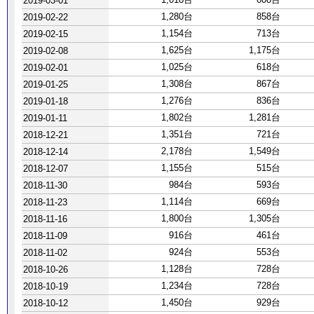
2019-03-01
1,280台
858台
2019-02-22
1,154台
713台
2019-02-15
1,625台
1,175台
2019-02-08
1,025台
618台
2019-02-01
1,308台
867台
2019-01-25
1,276台
836台
2019-01-18
1,802台
1,281台
2019-01-11
1,351台
721台
2018-12-21
2,178台
1,549台
2018-12-14
1,155台
515台
2018-12-07
984台
593台
2018-11-30
1,114台
669台
2018-11-23
1,800台
1,305台
2018-11-16
916台
461台
2018-11-09
924台
553台
2018-11-02
1,128台
728台
2018-10-26
1,234台
728台
2018-10-19
1,450台
929台
2018-10-12