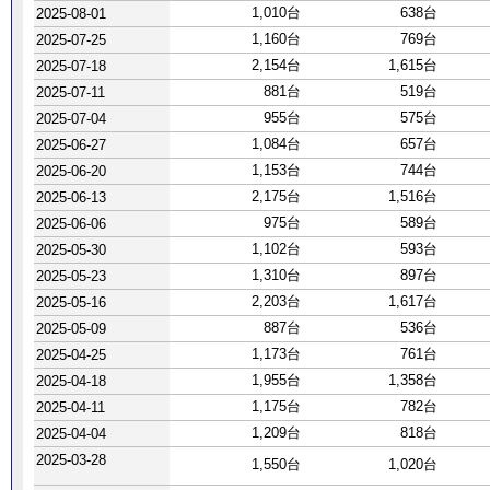
1,010台
638台
2025-08-01
1,160台
769台
2025-07-25
2,154台
1,615台
2025-07-18
881台
519台
2025-07-11
955台
575台
2025-07-04
1,084台
657台
2025-06-27
1,153台
744台
2025-06-20
2,175台
1,516台
2025-06-13
975台
589台
2025-06-06
1,102台
593台
2025-05-30
1,310台
897台
2025-05-23
2,203台
1,617台
2025-05-16
887台
536台
2025-05-09
1,173台
761台
2025-04-25
1,955台
1,358台
2025-04-18
1,175台
782台
2025-04-11
1,209台
818台
2025-04-04
2025-03-28
1,550台
1,020台