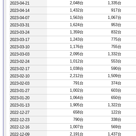
2,048台
1,335台
2023-04-21
1,432台
917台
2023-04-14
1,563台
1,067台
2023-04-07
1,624台
953台
2023-03-31
1,359台
832台
2023-03-24
1,243台
775台
2023-03-17
1,176台
755台
2023-03-10
2,095台
1,332台
2023-03-03
1,012台
553台
2023-02-24
1,038台
590台
2023-02-17
2,212台
1,509台
2023-02-10
791台
374台
2023-02-03
1,002台
603台
2023-01-27
1,064台
650台
2023-01-20
1,905台
1,322台
2023-01-13
658台
122台
2022-12-27
790台
338台
2022-12-23
1,007台
569台
2022-12-16
2,191台
1,437台
2022-12-09