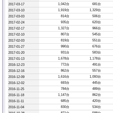
1,042台
681台
2017-03-17
1,919台
1,329台
2017-03-10
814台
506台
2017-03-03
935台
620台
2017-02-24
1,327台
966台
2017-02-17
807台
545台
2017-02-10
819台
551台
2017-02-03
990台
676台
2017-01-27
931台
583台
2017-01-20
1,678台
1,178台
2017-01-13
772台
491台
2016-12-23
862台
557台
2016-12-16
1,616台
1,093台
2016-12-09
693台
445台
2016-12-02
784台
489台
2016-11-25
1,147台
862台
2016-11-18
685台
420台
2016-11-11
830台
534台
2016-11-04
871台
588台