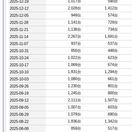
1,017台
590台
2025-12-19
2,028台
1,412台
2025-12-12
949台
574台
2025-12-05
1,141台
729台
2025-11-28
1,138台
734台
2025-11-21
2,267台
1,691台
2025-11-14
937台
537台
2025-11-07
850台
448台
2025-10-31
1,022台
623台
2025-10-24
1,069台
674台
2025-10-17
1,831台
1,294台
2025-10-10
1,080台
661台
2025-10-03
1,230台
801台
2025-09-26
1,245台
800台
2025-09-19
2,111台
1,507台
2025-09-12
1,007台
603台
2025-09-05
1,079台
690台
2025-08-29
1,836台
1,342台
2025-08-22
859台
517台
2025-08-08