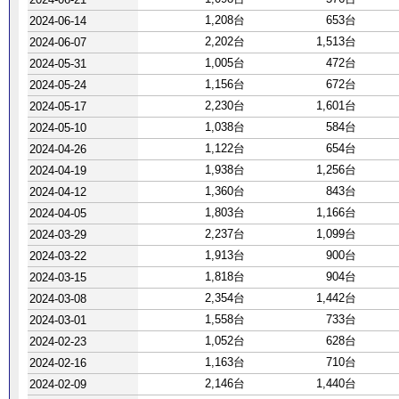
1,208台
653台
2024-06-14
2,202台
1,513台
2024-06-07
1,005台
472台
2024-05-31
1,156台
672台
2024-05-24
2,230台
1,601台
2024-05-17
1,038台
584台
2024-05-10
1,122台
654台
2024-04-26
1,938台
1,256台
2024-04-19
1,360台
843台
2024-04-12
1,803台
1,166台
2024-04-05
2,237台
1,099台
2024-03-29
1,913台
900台
2024-03-22
1,818台
904台
2024-03-15
2,354台
1,442台
2024-03-08
1,558台
733台
2024-03-01
1,052台
628台
2024-02-23
1,163台
710台
2024-02-16
2,146台
1,440台
2024-02-09