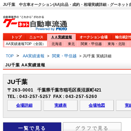
JU千葉 中古車オークション(AA)出品・成約・相場実績詳細 - グーネッ
トップ
ニュース
ＡＡ実績速報
オークション会場
輸出統計
AA実績速報TOP（全国）
北海道
東北
関東・甲信越
東海・北陸
>
AA実績速報
関東・甲信越
TOP
>
> JU千葉 実績詳細
JU千葉 AA実績速報
JU千葉
〒263-0001
千葉県千葉市稲毛区長沼原町421
TEL :
043-257-5257
FAX :
043-257-5260
会場詳細
実績表
会場地図
実
一覧で見る
グラフで見る