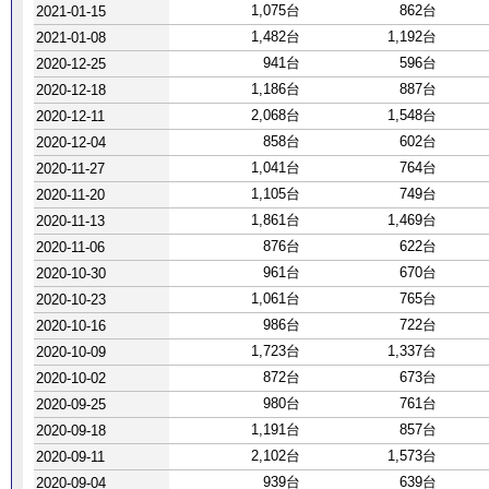
1,075台
862台
2021-01-15
1,482台
1,192台
2021-01-08
941台
596台
2020-12-25
1,186台
887台
2020-12-18
2,068台
1,548台
2020-12-11
858台
602台
2020-12-04
1,041台
764台
2020-11-27
1,105台
749台
2020-11-20
1,861台
1,469台
2020-11-13
876台
622台
2020-11-06
961台
670台
2020-10-30
1,061台
765台
2020-10-23
986台
722台
2020-10-16
1,723台
1,337台
2020-10-09
872台
673台
2020-10-02
980台
761台
2020-09-25
1,191台
857台
2020-09-18
2,102台
1,573台
2020-09-11
939台
639台
2020-09-04