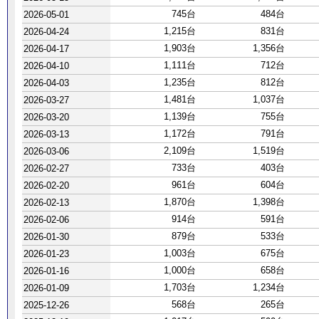
745台
484台
2026-05-01
1,215台
831台
2026-04-24
1,903台
1,356台
2026-04-17
1,111台
712台
2026-04-10
1,235台
812台
2026-04-03
1,481台
1,037台
2026-03-27
1,139台
755台
2026-03-20
1,172台
791台
2026-03-13
2,109台
1,519台
2026-03-06
733台
403台
2026-02-27
961台
604台
2026-02-20
1,870台
1,398台
2026-02-13
914台
591台
2026-02-06
879台
533台
2026-01-30
1,003台
675台
2026-01-23
1,000台
658台
2026-01-16
1,703台
1,234台
2026-01-09
568台
265台
2025-12-26