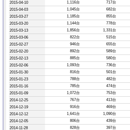
1,116台
717台
2015-04-10
1,045台
682台
2015-04-03
1,185台
855台
2015-03-27
1,144台
778台
2015-03-20
1,856台
1,331台
2015-03-13
822台
515台
2015-03-06
946台
655台
2015-02-27
892台
589台
2015-02-20
885台
580台
2015-02-13
1,093台
736台
2015-02-06
816台
501台
2015-01-30
788台
482台
2015-01-23
785台
474台
2015-01-16
1,072台
753台
2015-01-09
767台
413台
2014-12-25
916台
469台
2014-12-19
1,641台
1,090台
2014-12-12
806台
439台
2014-12-05
828台
397台
2014-11-28