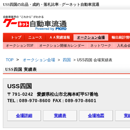
USS四国の出品・成約・落札比率 - グーネット自動車流通
トップ
ニュース
ＡＡ実績速報
オークション会場
輸出統計情
オークションTOP
オークション開催カレンダー
ネットワーク
入札会
>
オークション会場
四国
TOP
>
> USS四国 会場実績表
USS四国 実績表
USS四国
〒791-0242
愛媛県松山市北梅本町甲57番地
TEL :
089-970-8600
FAX :
089-970-8601
会場詳細
実績表
会場地図
実