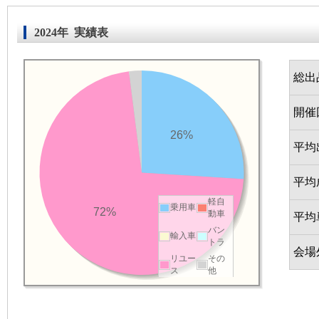
2024年 実績表
総出
開催
26%
平均
平均
軽自
乗用車
72%
動車
平均
バン
輸入車
トラ
会場
リユー
その
ス
他