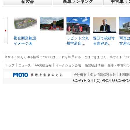
新製品
新車ランキング
中古車ラ
複合商業施設
ラビット北九
冒頭で挨拶す
写真は
イメージ図
州空港店…
る喜谷辰…
古屋
当サイトのあらゆる情報については、これを転用することはできません。当サイト上の
トップ
ニュース
AA実績速報
オークション会場
輸出統計情報
新車・中古車
会社概要
個人情報保護方針
利用規
COPYRIGHT(C) PROTO CORPOR