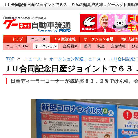
ＪＵ合同記念日産ジョイントで６３．９％の超高成約率 - グーネット自動
トップ
ニュース
ＡＡ実績速報
オークション会場
輸出統計
ニュースTOP
オークション
企業団体
整備
板金
店舗情報
ひ
>
ニュース
オークション関連ニュース
ＪＵ合同記念
TOP
>
>
ＪＵ合同記念日産ジョイントで６３
日産ディーラーコーナーが成約率８３．２％でけん引、