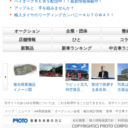
ベイオークＮＥＷＳ配信中！！最新情報掲載中！
アップルと、手を組みませんか？
輸入タイヤのリーディングカンパニーＡＵＴＯＷＡＹ！
オークション
企業・団体
整
店舗情報
ひと
コ
新製品
新車ランキング
中古車ラ
複合商業施設
ラビット北九
冒頭で挨拶す
写真は
イメージ図
州空港店…
る喜谷辰…
古屋
当サイトのあらゆる情報については、これを転用することはできません。当サイト上の
トップ
ニュース
AA実績速報
オークション会場
輸出統計情報
新車・中古車
会社概要
個人情報保護方針
利用規
COPYRIGHT(C) PROTO CORPOR