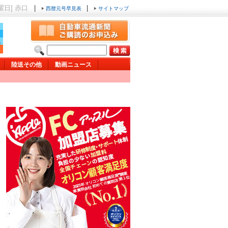
金曜日] 赤口
|
|
西暦元号早見表
サイトマップ
陸送その他
動画ニュース