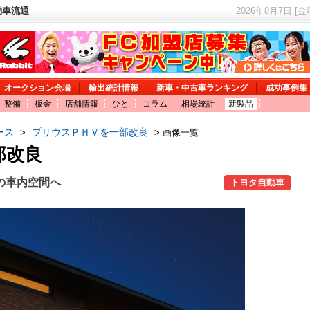
動車流通
2026年8月7日 [
オークション会場
輸出統計情報
新車・中古車ランキング
成功事例集
整備
板金
店舗情報
ひと
コラム
相場統計
新製品
ース
プリウスＰＨＶを一部改良
>
> 画像一覧
部改良
の車内空間へ
トヨタ自動車