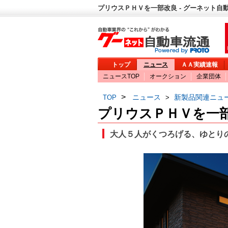
プリウスＰＨＶを一部改良 - グーネット自
トップ
ニュース
ＡＡ実績速報
ニュースTOP
オークション
企業団体
>
ニュース
新製品関連ニュ
TOP
>
プリウスＰＨＶを一
大人５人がくつろげる、ゆとり