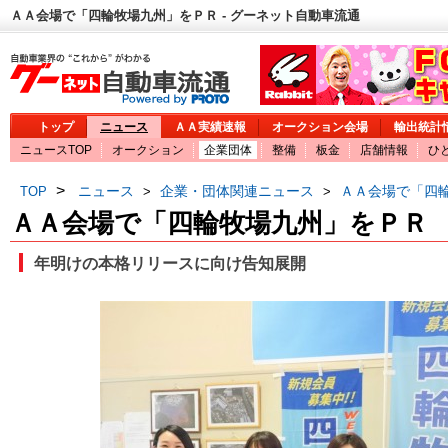
ＡＡ会場で「四輪牧場九州」をＰＲ - グーネット自動車流通
トップ
ニュース
ＡＡ実績速報
オークション会場
輸出統計
ニュースTOP
オークション
企業団体
整備
板金
店舗情報
ひ
>
ニュース
企業・団体関連ニュース
ＡＡ会場で「四
TOP
>
>
ＡＡ会場で「四輪牧場九州」をＰＲ
年明けの本格リリースに向け告知展開