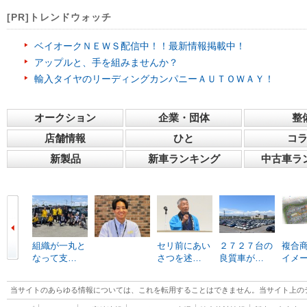
[PR]トレンドウォッチ
ベイオークＮＥＷＳ配信中！！最新情報掲載中！
アップルと、手を組みませんか？
輸入タイヤのリーディングカンパニーＡＵＴＯＷＡＹ！
オークション
企業・団体
整
店舗情報
ひと
コ
新製品
新車ランキング
中古車ラ
組織が一丸と
セリ前にあい
２７２７台の
複合
なって支…
さつを述…
良質車が…
イメ
当サイトのあらゆる情報については、これを転用することはできません。当サイト上の