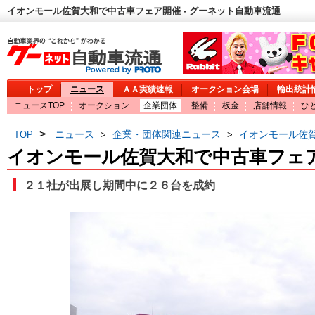
イオンモール佐賀大和で中古車フェア開催 - グーネット自動車流通
トップ
ニュース
ＡＡ実績速報
オークション会場
輸出統計
ニュースTOP
オークション
企業団体
整備
板金
店舗情報
ひ
>
ニュース
企業・団体関連ニュース
イオンモール佐
TOP
>
>
イオンモール佐賀大和で中古車フェ
２１社が出展し期間中に２６台を成約