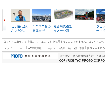
セリ前にあい
２７２７台の
複合商業施設
ラビ
さつを述…
良質車が…
イメージ図
州空
当サイトのあらゆる情報については、これを転用することはできません。当サイト上の
トップ
ニュース
AA実績速報
オークション会場
輸出統計情報
新車・中古車
会社概要
個人情報保護方針
利用規
COPYRIGHT(C) PROTO CORPOR