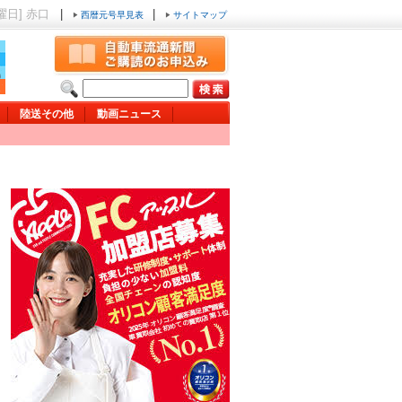
金曜日] 赤口
|
|
西暦元号早見表
サイトマップ
陸送その他
動画ニュース