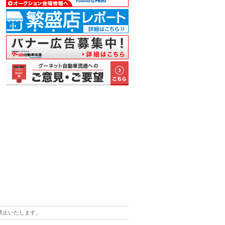
島を背景
荒井会長が周
「プレミアム
船やトラック
九州エリアの
小
加者…
年記念で…
セレクシ…
など、景…
交通の要…
贈
禁止いたします。