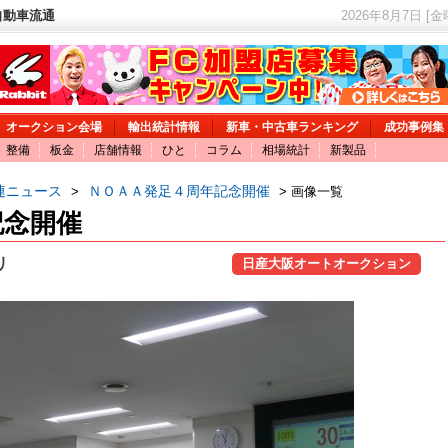
自動車流通
2026年8月7日 [
オークション会場
輸出統計情報
新車・中古車ランキング
成功事例集
整備
板金
店舗情報
ひと
コラム
相場統計
新製品
連ニュース
ＮＯＡＡ発足４周年記念開催
>
> 画像一覧
記念開催
リ
日産大阪オートオークション