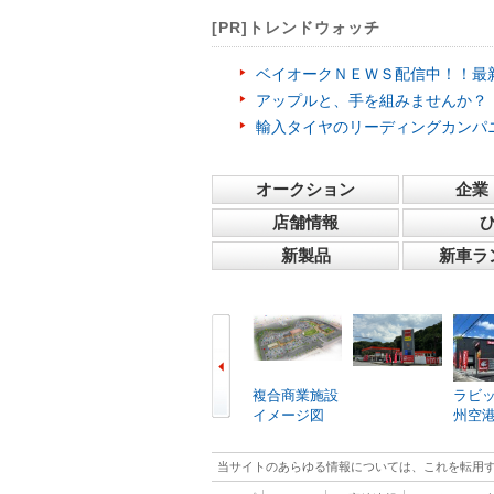
[PR]トレンドウォッチ
ベイオークＮＥＷＳ配信中！！最
アップルと、手を組みませんか？
輸入タイヤのリーディングカンパ
オークション
企業
店舗情報
新製品
新車ラ
複合商業施設
ラビ
イメージ図
州空
当サイトのあらゆる情報については、これを転用