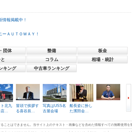
新情報掲載中！
ニーＡＵＴＯＷＡＹ！
・団体
整備
板金
ひと
コラム
相場・統計
ンキング
中古車ランキング
ット北九
冒頭で挨拶す
写真はUSS名
船長姿に扮し
江の
港店…
る喜谷辰…
古屋会場
た濱田会…
に参
することはできません。当サイト上のテキスト・画像などを含めた情報すべての無断使用を