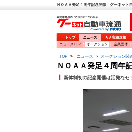
ＮＯＡＡ発足４周年記念開催 - グーネット
トップ
ニュース
ＡＡ実績速報
ニュースTOP
オークション
企業団体
>
ニュース
オークション関
TOP
>
ＮＯＡＡ発足４周年
新体制初の記念開催は活発なセ