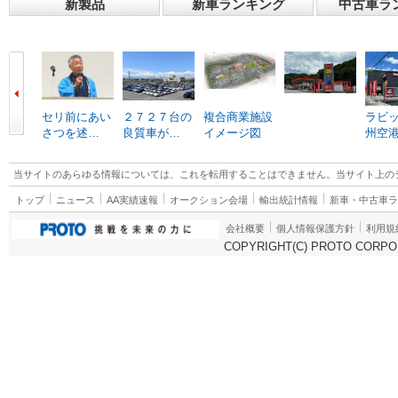
新製品
新車ランキング
中古車ラ
セリ前にあい
２７２７台の
複合商業施設
ラビ
さつを述…
良質車が…
イメージ図
州空
当サイトのあらゆる情報については、これを転用することはできません。当サイト上の
トップ
ニュース
AA実績速報
オークション会場
輸出統計情報
新車・中古車
会社概要
個人情報保護方針
利用規
COPYRIGHT(C) PROTO CORPOR