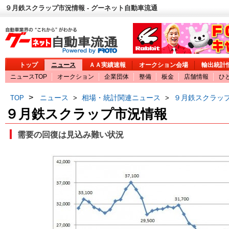
９月鉄スクラップ市況情報 - グーネット自動車流通
トップ
ニュース
ＡＡ実績速報
オークション会場
輸出統計
ニュースTOP
オークション
企業団体
整備
板金
店舗情報
ひ
>
ニュース
相場・統計関連ニュース
９月鉄スクラッ
TOP
>
>
９月鉄スクラップ市況情報
需要の回復は見込み難い状況