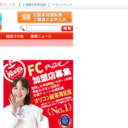
木曜日] 大安
|
|
西暦元号早見表
サイトマップ
陸送その他
動画ニュース