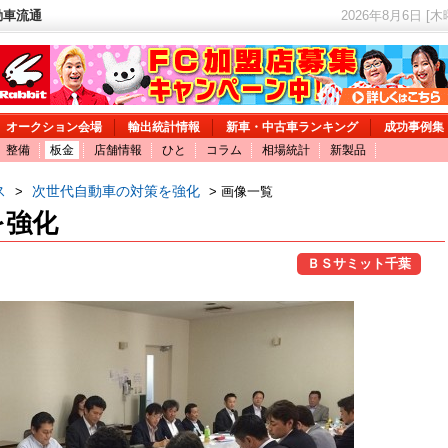
動車流通
2026年8月6日 [
オークション会場
輸出統計情報
新車・中古車ランキング
成功事例集
整備
板金
店舗情報
ひと
コラム
相場統計
新製品
ス
次世代自動車の対策を強化
>
> 画像一覧
を強化
ＢＳサミット千葉