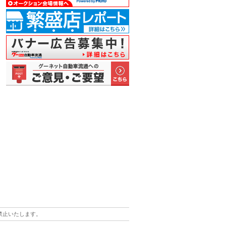
島を背景
荒井会長が周
「プレミアム
船やトラック
九州エリアの
小
加者…
年記念で…
セレクシ…
など、景…
交通の要…
贈
禁止いたします。