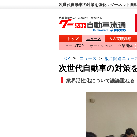
次世代自動車の対策を強化 - グーネット自
トップ
ニュース
ＡＡ実績速報
ニュースTOP
オークション
企業団体
>
ニュース
板金関連ニュー
TOP
>
次世代自動車の対策
業界活性化について議論重ねる