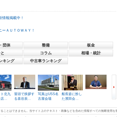
新情報掲載中！
ニーＡＵＴＯＷＡＹ！
・団体
整備
板金
ひと
コラム
相場・統計
ンキング
中古車ランキング
ット北九
冒頭で挨拶す
写真はUSS名
船長姿に扮し
江の
港店…
る喜谷辰…
古屋会場
た濱田会…
に参
することはできません。当サイト上のテキスト・画像などを含めた情報すべての無断使用を