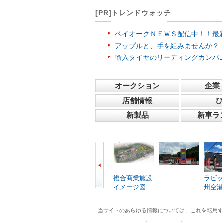
[PR]トレンドウォッチ
ベイオークＮＥＷＳ配信中！！最
アップルと、手を組みませんか？
輸入タイヤのリーディングカンパ
オークション
企業
店舗情報
新製品
新車ラ
複合商業施設
ラビ
イメージ図
州空
当サイトのあらゆる情報については、これを転用