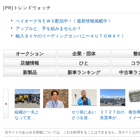
[PR]トレンドウォッチ
ベイオークＮＥＷＳ配信中！！最新情報掲載中！
アップルと、手を組みませんか？
輸入タイヤのリーディングカンパニーＡＵＴＯＷＡＹ！
オークション
企業・団体
整
店舗情報
ひと
コ
新製品
新車ランキング
中古車ラ
組織が一丸と
セリ前にあい
２７２７台の
複合
なって支…
さつを述…
良質車が…
イメ
当サイトのあらゆる情報については、これを転用することはできません。当サイト上の