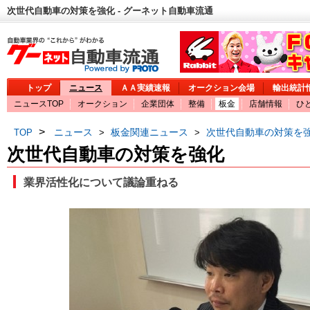
次世代自動車の対策を強化 - グーネット自動車流通
トップ
ニュース
ＡＡ実績速報
オークション会場
輸出統計
ニュースTOP
オークション
企業団体
整備
板金
店舗情報
ひ
>
ニュース
板金関連ニュース
次世代自動車の対策を
TOP
>
>
次世代自動車の対策を強化
業界活性化について議論重ねる