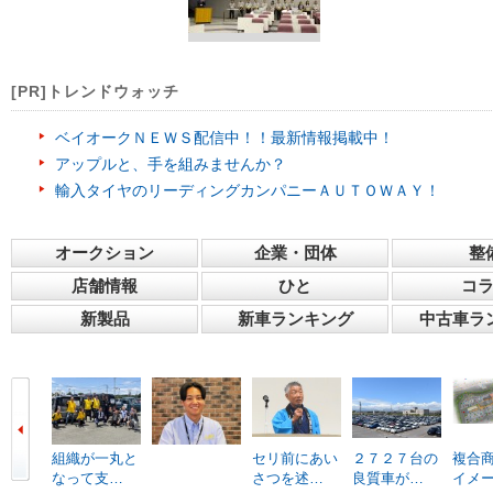
[PR]トレンドウォッチ
ベイオークＮＥＷＳ配信中！！最新情報掲載中！
アップルと、手を組みませんか？
輸入タイヤのリーディングカンパニーＡＵＴＯＷＡＹ！
オークション
企業・団体
整
店舗情報
ひと
コ
新製品
新車ランキング
中古車ラ
組織が一丸と
セリ前にあい
２７２７台の
複合
なって支…
さつを述…
良質車が…
イメ