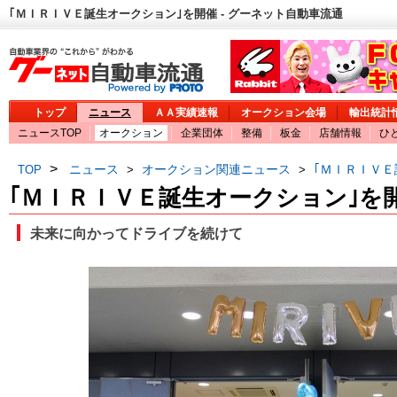
｢ＭＩＲＩＶＥ誕生オークション｣を開催 - グーネット自動車流通
トップ
ニュース
ＡＡ実績速報
オークション会場
輸出統計
ニュースTOP
オークション
企業団体
整備
板金
店舗情報
ひ
>
ニュース
オークション関連ニュース
｢ＭＩＲＩＶＥ
TOP
>
>
｢ＭＩＲＩＶＥ誕生オークション｣を
未来に向かってドライブを続けて