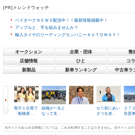
[PR]トレンドウォッチ
ベイオークＮＥＷＳ配信中！！最新情報掲載中！
アップルと、手を組みませんか？
輸入タイヤのリーディングカンパニーＡＵＴＯＷＡＹ！
オークション
企業・団体
整
店舗情報
ひと
コ
新製品
新車ランキング
中古車ラ
取引１台賞で
組織が一丸と
セリ前にあい
２７
「船橋屋 …
なって支…
さつを述…
良質
当サイトのあらゆる情報については、これを転用することはできません。当サイト上の