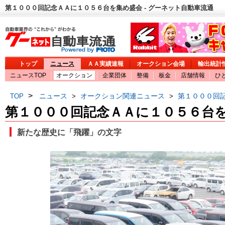
第１０００回記念ＡＡに１０５６台を集め盛会 - グーネット自動車流通
トップ
ニュース
ＡＡ実績速報
オークション会場
輸出統計
ニュースTOP
オークション
企業団体
整備
板金
店舗情報
ひ
>
ニュース
オークション関連ニュース
第１０００回
TOP
>
>
第１０００回記念ＡＡに１０５６台
新たな歴史に「飛躍」の文字