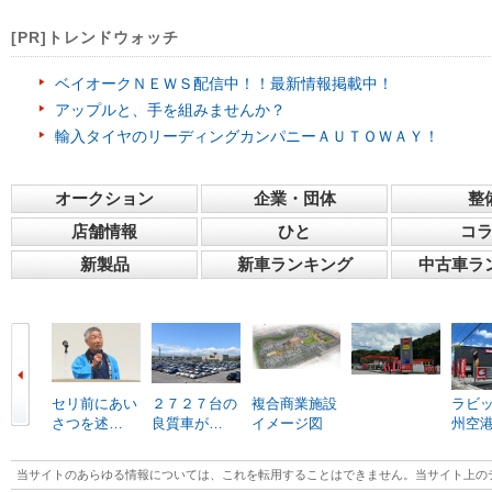
[PR]トレンドウォッチ
ベイオークＮＥＷＳ配信中！！最新情報掲載中！
アップルと、手を組みませんか？
輸入タイヤのリーディングカンパニーＡＵＴＯＷＡＹ！
オークション
企業・団体
整
店舗情報
ひと
コ
新製品
新車ランキング
中古車ラ
セリ前にあい
２７２７台の
複合商業施設
ラビ
さつを述…
良質車が…
イメージ図
州空
当サイトのあらゆる情報については、これを転用することはできません。当サイト上の