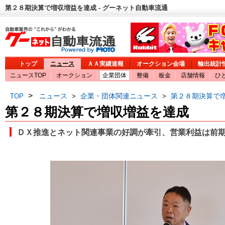
第２８期決算で増収増益を達成 - グーネット自動車流通
トップ
ニュース
ＡＡ実績速報
オークション会場
輸出統計
ニュースTOP
オークション
企業団体
整備
板金
店舗情報
ひ
>
ニュース
企業・団体関連ニュース
第２８期決算で
TOP
>
>
第２８期決算で増収増益を達成
ＤＸ推進とネット関連事業の好調が牽引、営業利益は前期