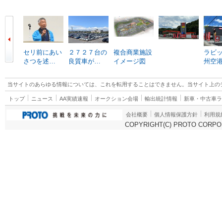
セリ前にあい
２７２７台の
複合商業施設
ラビ
さつを述…
良質車が…
イメージ図
州空
当サイトのあらゆる情報については、これを転用することはできません。当サイト上の
トップ
ニュース
AA実績速報
オークション会場
輸出統計情報
新車・中古車
会社概要
個人情報保護方針
利用規
COPYRIGHT(C) PROTO CORPOR