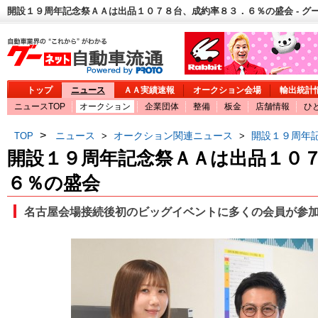
開設１９周年記念祭ＡＡは出品１０７８台、成約率８３．６％の盛会 - グ
トップ
ニュース
ＡＡ実績速報
オークション会場
輸出統計
ニュースTOP
オークション
企業団体
整備
板金
店舗情報
ひ
>
ニュース
オークション関連ニュース
開設１９周年
TOP
>
>
開設１９周年記念祭ＡＡは出品１０
６％の盛会
名古屋会場接続後初のビッグイベントに多くの会員が参