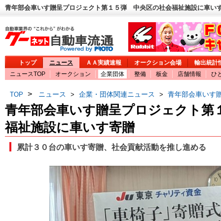
青年部会車いす贈呈プロジェクト第１５弾 中央区の社会福祉施設に車いす寄
トップ
ニュース
ＡＡ実績速報
オークション会場
輸出統計
ニュースTOP
オークション
企業団体
整備
板金
店舗情報
ひ
>
ニュース
企業・団体関連ニュース
青年部会車いす
TOP
>
>
青年部会車いす贈呈プロジェクト第
福祉施設に車いす寄贈
累計３０台の車いす寄贈、社会貢献活動を推し進める