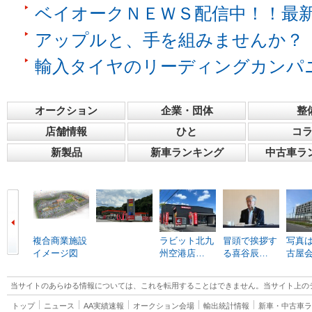
ベイオークＮＥＷＳ配信中！！最
アップルと、手を組みませんか？
輸入タイヤのリーディングカンパ
オークション
企業・団体
整
店舗情報
ひと
コ
新製品
新車ランキング
中古車ラ
複合商業施設
ラビット北九
冒頭で挨拶す
写真は
イメージ図
州空港店…
る喜谷辰…
古屋
当サイトのあらゆる情報については、これを転用することはできません。当サイト上の
トップ
ニュース
AA実績速報
オークション会場
輸出統計情報
新車・中古車