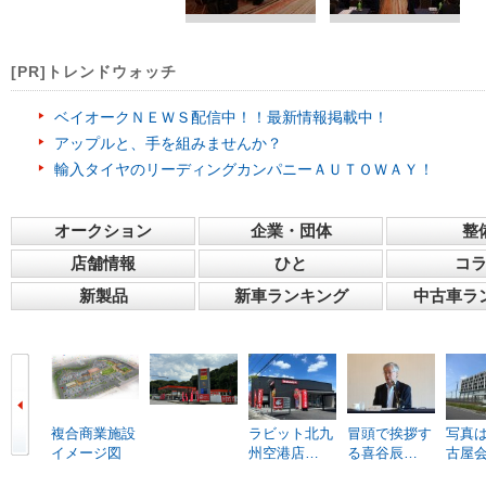
[PR]トレンドウォッチ
ベイオークＮＥＷＳ配信中！！最新情報掲載中！
アップルと、手を組みませんか？
輸入タイヤのリーディングカンパニーＡＵＴＯＷＡＹ！
オークション
企業・団体
整
店舗情報
ひと
コ
新製品
新車ランキング
中古車ラ
複合商業施設
ラビット北九
冒頭で挨拶す
写真は
イメージ図
州空港店…
る喜谷辰…
古屋