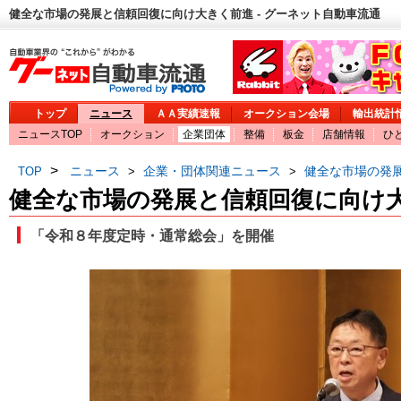
健全な市場の発展と信頼回復に向け大きく前進 - グーネット自動車流通
トップ
ニュース
ＡＡ実績速報
オークション会場
輸出統計
ニュースTOP
オークション
企業団体
整備
板金
店舗情報
ひ
>
ニュース
企業・団体関連ニュース
健全な市場の発
TOP
>
>
健全な市場の発展と信頼回復に向け
「令和８年度定時・通常総会」を開催