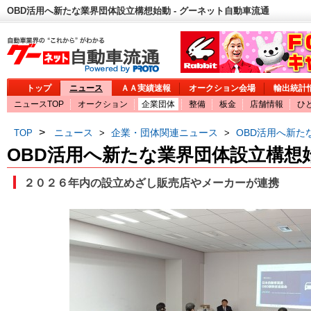
OBD活用へ新たな業界団体設立構想始動 - グーネット自動車流通
トップ
ニュース
ＡＡ実績速報
オークション会場
輸出統計
ニュースTOP
オークション
企業団体
整備
板金
店舗情報
ひ
>
ニュース
企業・団体関連ニュース
OBD活用へ新た
TOP
>
>
OBD活用へ新たな業界団体設立構想
２０２６年内の設立めざし販売店やメーカーが連携