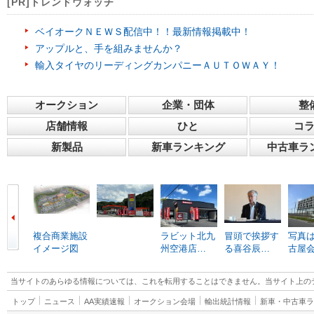
[PR]トレンドウォッチ
ベイオークＮＥＷＳ配信中！！最新情報掲載中！
アップルと、手を組みませんか？
輸入タイヤのリーディングカンパニーＡＵＴＯＷＡＹ！
オークション
企業・団体
整
店舗情報
ひと
コ
新製品
新車ランキング
中古車ラ
複合商業施設
ラビット北九
冒頭で挨拶す
写真は
イメージ図
州空港店…
る喜谷辰…
古屋
当サイトのあらゆる情報については、これを転用することはできません。当サイト上の
トップ
ニュース
AA実績速報
オークション会場
輸出統計情報
新車・中古車