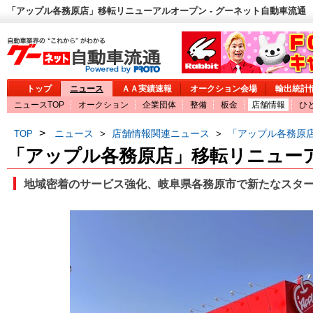
「アップル各務原店」移転リニューアルオープン - グーネット自動車流通
トップ
ニュース
ＡＡ実績速報
オークション会場
輸出統計
ニュースTOP
オークション
企業団体
整備
板金
店舗情報
ひ
>
ニュース
店舗情報関連ニュース
「アップル各務原
TOP
>
>
「アップル各務原店」移転リニュー
地域密着のサービス強化、岐阜県各務原市で新たなスタ