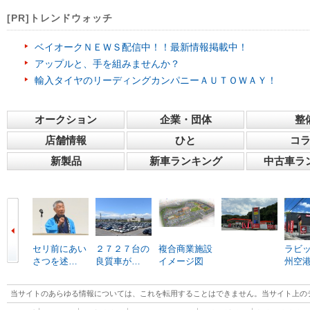
[PR]トレンドウォッチ
ベイオークＮＥＷＳ配信中！！最新情報掲載中！
アップルと、手を組みませんか？
輸入タイヤのリーディングカンパニーＡＵＴＯＷＡＹ！
オークション
企業・団体
整
店舗情報
ひと
コ
新製品
新車ランキング
中古車ラ
セリ前にあい
２７２７台の
複合商業施設
ラビ
さつを述…
良質車が…
イメージ図
州空
当サイトのあらゆる情報については、これを転用することはできません。当サイト上の