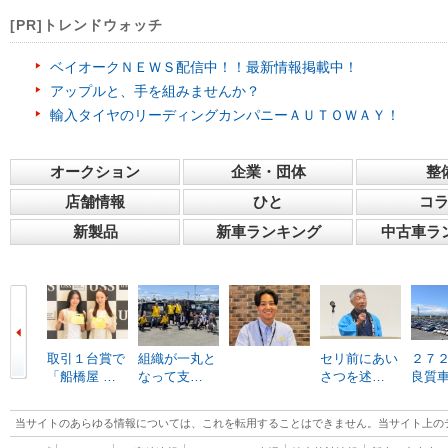
[PR]トレンドウォッチ
ベイオークＮＥＷＳ配信中！！最新情報掲載中！
アップルと、手を組みませんか？
輸入タイヤのリーディングカンパニーＡＵＴＯＷＡＹ！
オークション
企業・団体
整
店舗情報
ひと
コ
新製品
新車ランキング
中古車ラ
取引１台賞で
組織が一丸と
セリ前にあい
２７
「船橋屋 …
なって支…
さつを述…
良質
当サイトのあらゆる情報については、これを転用することはできません。当サイト上の