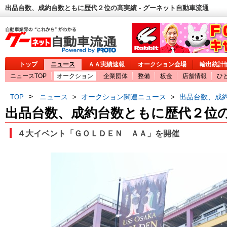
出品台数、成約台数ともに歴代２位の高実績 - グーネット自動車流通
トップ
ニュース
ＡＡ実績速報
オークション会場
輸出統計
ニュースTOP
オークション
企業団体
整備
板金
店舗情報
ひ
>
ニュース
オークション関連ニュース
出品台数、成
TOP
>
>
出品台数、成約台数ともに歴代２位
４大イベント「ＧＯＬＤＥＮ ＡＡ」を開催