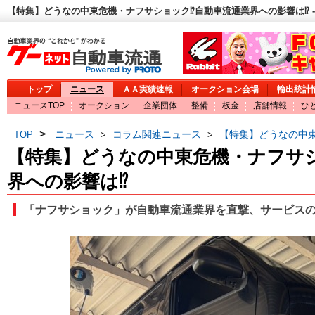
【特集】どうなの中東危機・ナフサショック⁉自動車流通業界への影響は⁉ 
トップ
ニュース
ＡＡ実績速報
オークション会場
輸出統計
ニュースTOP
オークション
企業団体
整備
板金
店舗情報
ひ
>
ニュース
コラム関連ニュース
【特集】どうなの中
TOP
>
>
【特集】どうなの中東危機・ナフサ
界への影響は⁉
「ナフサショック」が自動車流通業界を直撃、サービス