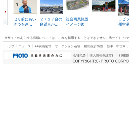
セリ前にあい
２７２７台の
複合商業施設
ラビ
さつを述…
良質車が…
イメージ図
州空
当サイトのあらゆる情報については、これを転用することはできません。当サイト上の
トップ
ニュース
AA実績速報
オークション会場
輸出統計情報
新車・中古車
会社概要
個人情報保護方針
利用規
COPYRIGHT(C) PROTO CORPOR