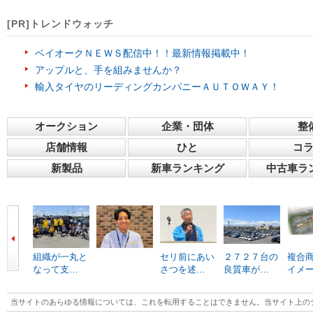
[PR]トレンドウォッチ
ベイオークＮＥＷＳ配信中！！最新情報掲載中！
アップルと、手を組みませんか？
輸入タイヤのリーディングカンパニーＡＵＴＯＷＡＹ！
オークション
企業・団体
整
店舗情報
ひと
コ
新製品
新車ランキング
中古車ラ
組織が一丸と
セリ前にあい
２７２７台の
複合
なって支…
さつを述…
良質車が…
イメ
当サイトのあらゆる情報については、これを転用することはできません。当サイト上の