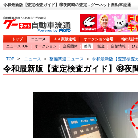
令和最新版【査定検査ガイド】㊾夜間時の査定 - グーネット自動車流通
トップ
ニュース
ＡＡ実績速報
オークション会場
輸出統計
ニュースTOP
オークション
企業団体
整備
板金
店舗情報
ひ
>
ニュース
整備関連ニュース
令和最新版【査定検査
TOP
>
>
令和最新版【査定検査ガイド】㊾夜