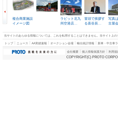
複合商業施設
ラビット北九
冒頭で挨拶す
写真は
イメージ図
州空港店…
る喜谷辰…
古屋
当サイトのあらゆる情報については、これを転用することはできません。当サイト上の
トップ
ニュース
AA実績速報
オークション会場
輸出統計情報
新車・中古車
会社概要
個人情報保護方針
利用規
COPYRIGHT(C) PROTO CORPOR