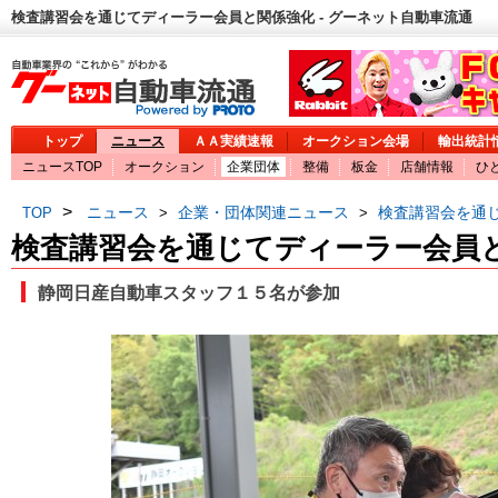
検査講習会を通じてディーラー会員と関係強化 - グーネット自動車流通
トップ
ニュース
ＡＡ実績速報
オークション会場
輸出統計
ニュースTOP
オークション
企業団体
整備
板金
店舗情報
ひ
>
ニュース
企業・団体関連ニュース
検査講習会を通
TOP
>
>
検査講習会を通じてディーラー会員
静岡日産自動車スタッフ１５名が参加