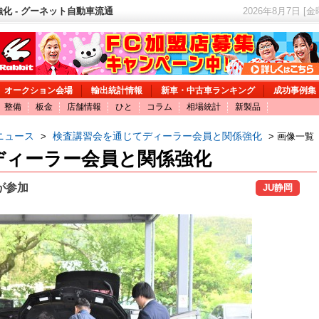
化 - グーネット自動車流通
2026年8月7日 [
オークション会場
輸出統計情報
新車・中古車ランキング
成功事例集
整備
板金
店舗情報
ひと
コラム
相場統計
新製品
ニュース
検査講習会を通じてディーラー会員と関係強化
>
> 画像一覧
ディーラー会員と関係強化
が参加
JU静岡