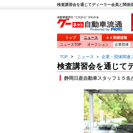
検査講習会を通じてディーラー会員と関係強
トップ
ニュース
ＡＡ実績速報
ニュースTOP
オークション
企業団体
>
ニュース
企業・団体関連
TOP
>
検査講習会を通じて
静岡日産自動車スタッフ１５名