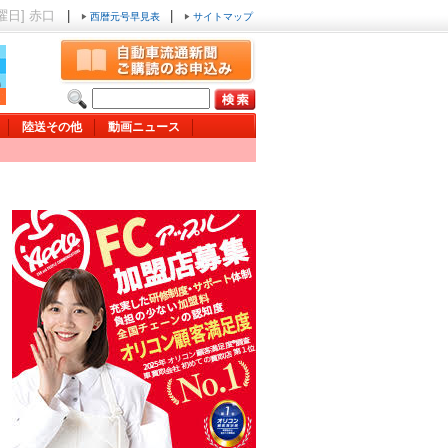
金曜日] 赤口
|
|
西暦元号早見表
サイトマップ
陸送その他
動画ニュース