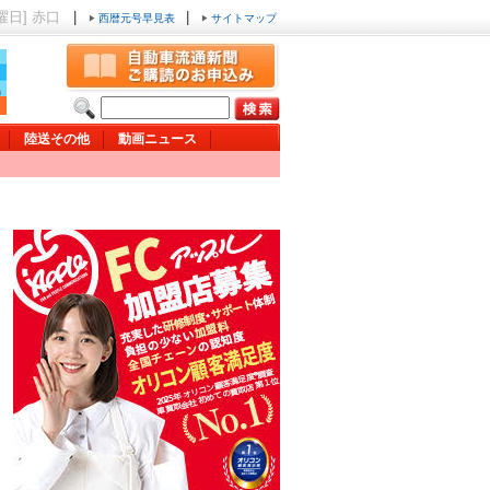
金曜日] 赤口
|
|
西暦元号早見表
サイトマップ
陸送その他
動画ニュース