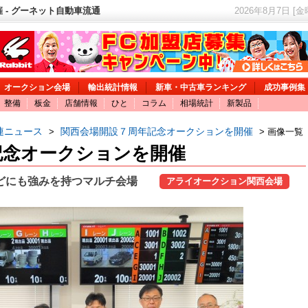
- グーネット自動車流通
2026年8月7日 [
オークション会場
輸出統計情報
新車・中古車ランキング
成功事例集
整備
板金
店舗情報
ひと
コラム
相場統計
新製品
連ニュース
関西会場開設７周年記念オークションを開催
>
> 画像一覧
記念オークションを開催
どにも強みを持つマルチ会場
アライオークション関西会場