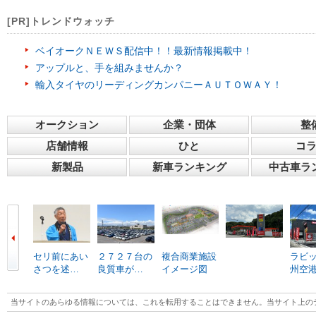
[PR]トレンドウォッチ
ベイオークＮＥＷＳ配信中！！最新情報掲載中！
アップルと、手を組みませんか？
輸入タイヤのリーディングカンパニーＡＵＴＯＷＡＹ！
オークション
企業・団体
整
店舗情報
ひと
コ
新製品
新車ランキング
中古車ラ
セリ前にあい
２７２７台の
複合商業施設
ラビ
さつを述…
良質車が…
イメージ図
州空
当サイトのあらゆる情報については、これを転用することはできません。当サイト上の