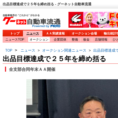
出品目標達成で２５年を締め括る - グーネット自動車流通
トップ
ニュース
ＡＡ実績速報
オークション会場
輸出統計
ニュースTOP
オークション
企業団体
整備
板金
店舗情報
ひ
>
ニュース
オークション関連ニュース
出品目標達成
TOP
>
>
出品目標達成で２５年を締め括る
全支部合同年末ＡＡ開催