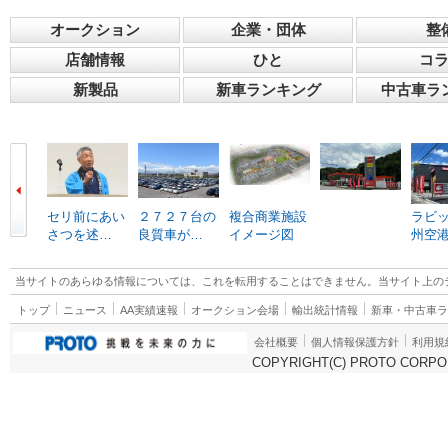
オークション
企業・団体
整
店舗情報
ひと
コ
新製品
新車ランキング
中古車ラ
セリ前にあい
２７２７台の
複合商業施設
ラビ
さつを述…
良質車が…
イメージ図
州空
当サイトのあらゆる情報については、これを転用することはできません。当サイト上の
トップ
ニュース
AA実績速報
オークション会場
輸出統計情報
新車・中古車
会社概要
個人情報保護方針
利用規
COPYRIGHT(C) PROTO CORPOR