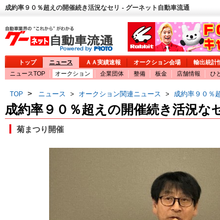
成約率９０％超えの開催続き活況なセリ - グーネット自動車流通
トップ
ニュース
ＡＡ実績速報
オークション会場
輸出統計
ニュースTOP
オークション
企業団体
整備
板金
店舗情報
ひ
>
ニュース
オークション関連ニュース
成約率９０％
TOP
>
>
成約率９０％超えの開催続き活況な
菊まつり開催