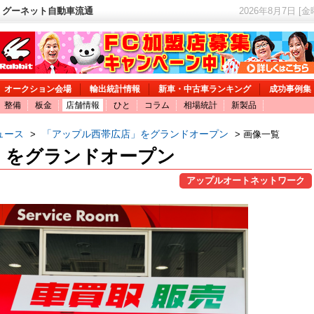
 グーネット自動車流通
2026年8月7日 [
オークション会場
輸出統計情報
新車・中古車ランキング
成功事例集
整備
板金
店舗情報
ひと
コラム
相場統計
新製品
ュース
「アップル西帯広店」をグランドオープン
>
> 画像一覧
」をグランドオープン
アップルオートネットワーク