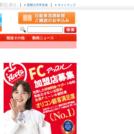
金曜日] 赤口
|
|
西暦元号早見表
サイトマップ
陸送その他
動画ニュース