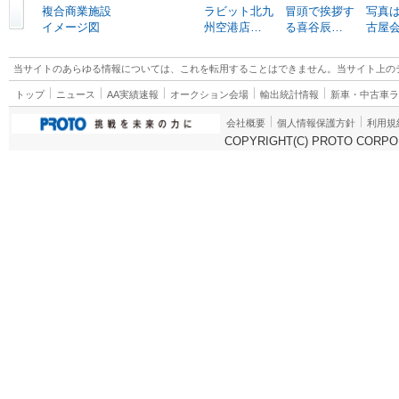
複合商業施設
ラビット北九
冒頭で挨拶す
写真は
イメージ図
州空港店…
る喜谷辰…
古屋
当サイトのあらゆる情報については、これを転用することはできません。当サイト上の
トップ
ニュース
AA実績速報
オークション会場
輸出統計情報
新車・中古車
会社概要
個人情報保護方針
利用規
COPYRIGHT(C) PROTO CORPOR