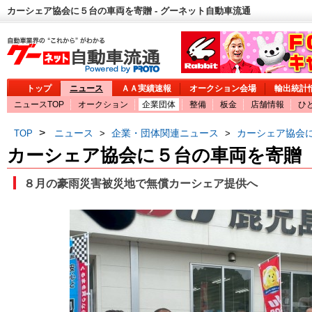
カーシェア協会に５台の車両を寄贈 - グーネット自動車流通
トップ
ニュース
ＡＡ実績速報
オークション会場
輸出統計
ニュースTOP
オークション
企業団体
整備
板金
店舗情報
ひ
>
ニュース
企業・団体関連ニュース
カーシェア協会
TOP
>
>
カーシェア協会に５台の車両を寄贈
８月の豪雨災害被災地で無償カーシェア提供へ