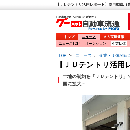
【ＪＵテントリ活用レポート】寿自動車（東
トップ
ニュース
ＡＡ実績速報
ニュースTOP
オークション
企業団体
>
ニュース
企業・団体関連
TOP
>
【ＪＵテントリ活用
土地の制約を「ＪＵテントリ」
国に拡大～