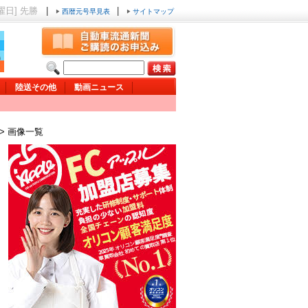
土曜日] 先勝
|
|
西暦元号早見表
サイトマップ
陸送その他
動画ニュース
> 画像一覧