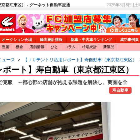
京都江東区） - グーネット自動車流通
2026年8月8日 [
オークション会場
輸出統計情報
新車・中古車ランキング
成功事例集
整備
板金
店舗情報
ひと
コラム
相場統計
新製品
ニュース
【ＪＵテントリ活用レポート】寿自動車（東京都江東区）
>
レポート】寿自動車（東京都江東区）
で克服 ～都心部の店舗が抱える課題を解決し、商圏を全
寿自動車