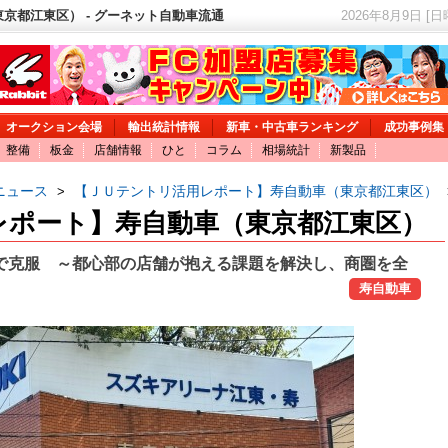
京都江東区） - グーネット自動車流通
2026年8月9日 [
オークション会場
輸出統計情報
新車・中古車ランキング
成功事例集
整備
板金
店舗情報
ひと
コラム
相場統計
新製品
ニュース
【ＪＵテントリ活用レポート】寿自動車（東京都江東区）
>
レポート】寿自動車（東京都江東区）
で克服 ～都心部の店舗が抱える課題を解決し、商圏を全
寿自動車