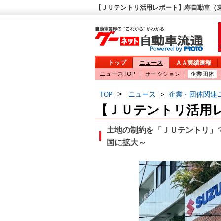
【ＪＵテントリ活用レポート】寿自動車（東
トップ
ニュース
ＡＡ実績速報
ニュースTOP
オークション
企業団体
>
ニュース
企業・団体関連
TOP
>
【ＪＵテントリ活用
土地の制約を「ＪＵテントリ」
国に拡大～