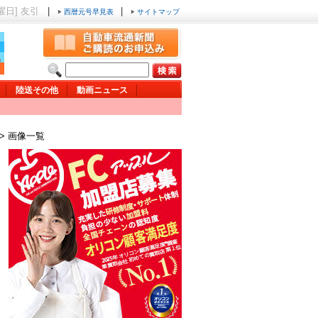
日曜日] 友引
|
|
西暦元号早見表
サイトマップ
陸送その他
動画ニュース
> 画像一覧