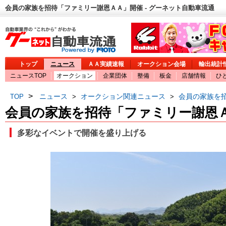
会員の家族を招待「ファミリー謝恩ＡＡ」開催 - グーネット自動車流通
トップ
ニュース
ＡＡ実績速報
オークション会場
輸出統計
ニュースTOP
オークション
企業団体
整備
板金
店舗情報
ひ
>
ニュース
オークション関連ニュース
会員の家族を
TOP
>
>
会員の家族を招待「ファミリー謝恩
多彩なイベントで開催を盛り上げる