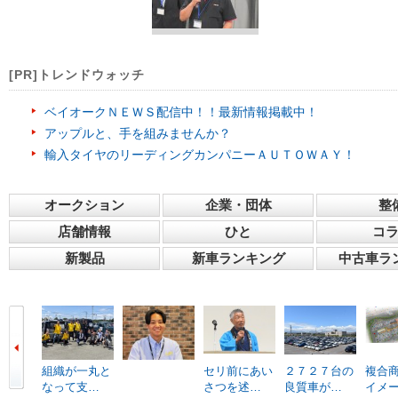
[PR]トレンドウォッチ
ベイオークＮＥＷＳ配信中！！最新情報掲載中！
アップルと、手を組みませんか？
輸入タイヤのリーディングカンパニーＡＵＴＯＷＡＹ！
オークション
企業・団体
整
店舗情報
ひと
コ
新製品
新車ランキング
中古車ラ
組織が一丸と
セリ前にあい
２７２７台の
複合
なって支…
さつを述…
良質車が…
イメ