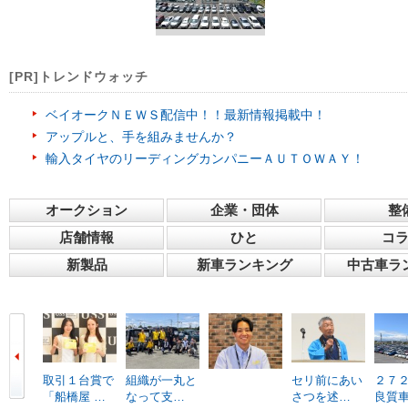
[PR]トレンドウォッチ
ベイオークＮＥＷＳ配信中！！最新情報掲載中！
アップルと、手を組みませんか？
輸入タイヤのリーディングカンパニーＡＵＴＯＷＡＹ！
オークション
企業・団体
整
店舗情報
ひと
コ
新製品
新車ランキング
中古車ラ
取引１台賞で
組織が一丸と
セリ前にあい
２７
「船橋屋 …
なって支…
さつを述…
良質