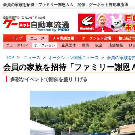
会員の家族を招待「ファミリー謝恩ＡＡ」開催 - グーネット自動車流通
トップ
ニュース
ＡＡ実績速報
オークション会場
輸出統計
ニュースTOP
オークション
企業団体
整備
板金
店舗情報
ひ
>
ニュース
オークション関連ニュース
会員の家族を
TOP
>
>
会員の家族を招待「ファミリー謝恩
多彩なイベントで開催を盛り上げる