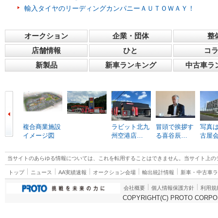
輸入タイヤのリーディングカンパニーＡＵＴＯＷＡＹ！
オークション
企業・団体
整
店舗情報
ひと
コ
新製品
新車ランキング
中古車ラ
複合商業施設
ラビット北九
冒頭で挨拶す
写真は
イメージ図
州空港店…
る喜谷辰…
古屋
当サイトのあらゆる情報については、これを転用することはできません。当サイト上の
トップ
ニュース
AA実績速報
オークション会場
輸出統計情報
新車・中古車
会社概要
個人情報保護方針
利用規
COPYRIGHT(C) PROTO CORPOR