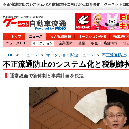
不正流通防止のシステム化と税制維持に向けた活動を強化 - グーネット自
トップ
ニュース
ＡＡ実績速報
オークション会場
輸出統計
ニュースTOP
オークション
企業団体
整備
板金
店舗情報
ひ
>
ニュース
オークション関連ニュース
不正流通防止
TOP
>
>
不正流通防止のシステム化と税制維
通常総会で新体制と事業計画を決定