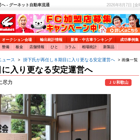
へ - グーネット自動車流通
2026年8月7日 [
オークション会場
輸出統計情報
新車・中古車ランキング
成功事例集
整備
板金
店舗情報
ひと
コラム
相場統計
新製品
ニュース
掛下氏が再任し８期目に入り更なる安定運営へ
>
> 画像一覧
目に入り更なる安定運営へ
に尽力
ＪＵ和歌山