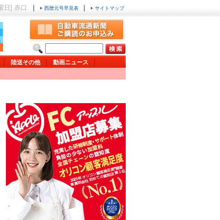
金曜日] 赤口
|
|
西暦元号早見表
サイトマップ
陸送その他
動画ニュース