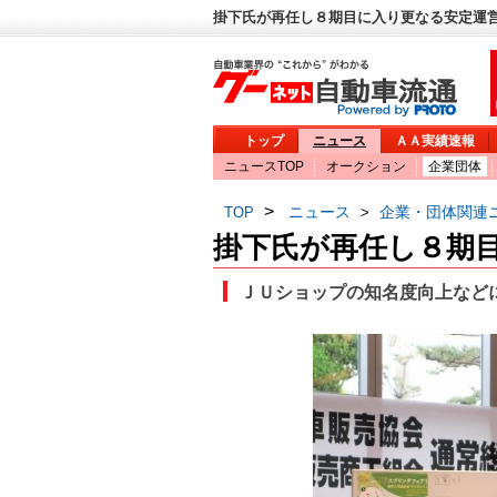
掛下氏が再任し８期目に入り更なる安定運営
トップ
ニュース
ＡＡ実績速報
ニュースTOP
オークション
企業団体
>
ニュース
企業・団体関連
TOP
>
掛下氏が再任し８期
ＪＵショップの知名度向上など