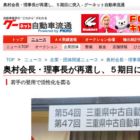
奥村会長・理事長が再選し、５期目に突入 - グーネット自動車流通
トップ
ニュース
ＡＡ実績速報
オークション会場
輸出統計
ニュースTOP
オークション
企業団体
整備
板金
店舗情報
ひ
>
ニュース
企業・団体関連ニュース
奥村会長・理事
TOP
>
>
奥村会長・理事長が再選し、５期目
若手の登用で活性化を図る