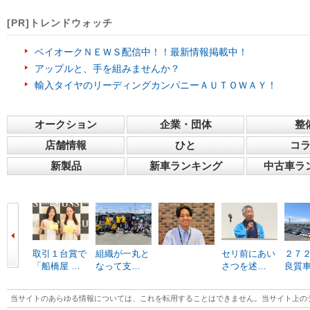
[PR]トレンドウォッチ
ベイオークＮＥＷＳ配信中！！最新情報掲載中！
アップルと、手を組みませんか？
輸入タイヤのリーディングカンパニーＡＵＴＯＷＡＹ！
オークション
企業・団体
整
店舗情報
ひと
コ
新製品
新車ランキング
中古車ラ
取引１台賞で
組織が一丸と
セリ前にあい
２７
「船橋屋 …
なって支…
さつを述…
良質
当サイトのあらゆる情報については、これを転用することはできません。当サイト上の