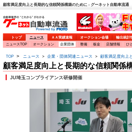
顧客満足度向上と長期的な信頼関係構築のために - グーネット自動車流通
トップ
ニュース
ＡＡ実績速報
オークション会場
輸出統計
ニュースTOP
オークション
企業団体
整備
板金
店舗情報
ひ
>
ニュース
企業・団体関連ニュース
顧客満足度向上
TOP
>
>
顧客満足度向上と長期的な信頼関係
JU埼玉コンプライアンス研修開催