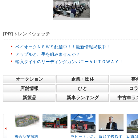
[PR]トレンドウォッチ
ベイオークＮＥＷＳ配信中！！最新情報掲載中！
アップルと、手を組みませんか？
輸入タイヤのリーディングカンパニーＡＵＴＯＷＡＹ！
オークション
企業・団体
整
店舗情報
ひと
コ
新製品
新車ランキング
中古車ラ
複合商業施設
ラビット北九
冒頭で挨拶す
写真は