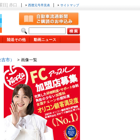
金曜日] 赤口
|
|
西暦元号早見表
サイトマップ
陸送その他
動画ニュース
倉吉市）
> 画像一覧