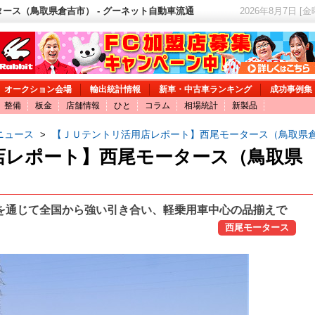
ース（鳥取県倉吉市） - グーネット自動車流通
2026年8月7日 [
オークション会場
輸出統計情報
新車・中古車ランキング
成功事例集
整備
板金
店舗情報
ひと
コラム
相場統計
新製品
ニュース
【ＪＵテントリ活用店レポート】西尾モータース（鳥取県
>
店レポート】西尾モータース（鳥取県
を通じて全国から強い引き合い、軽乗用車中心の品揃えで
西尾モータース