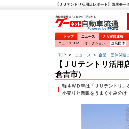
【ＪＵテントリ活用店レポート】西尾モータ
トップ
ニュース
ＡＡ実績速報
ニュースTOP
オークション
企業団体
>
ニュース
企業・団体関連
TOP
>
【ＪＵテントリ活用
倉吉市）
軽４ＷＤ車は「ＪＵテントリ」
小売りと業販をうまくすみ分け