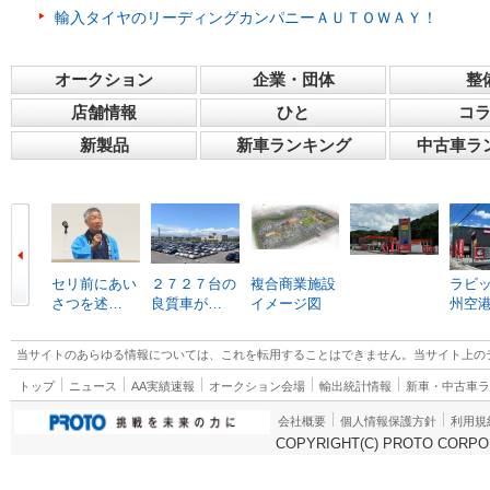
輸入タイヤのリーディングカンパニーＡＵＴＯＷＡＹ！
オークション
企業・団体
整
店舗情報
ひと
コ
新製品
新車ランキング
中古車ラ
セリ前にあい
２７２７台の
複合商業施設
ラビ
さつを述…
良質車が…
イメージ図
州空
当サイトのあらゆる情報については、これを転用することはできません。当サイト上の
トップ
ニュース
AA実績速報
オークション会場
輸出統計情報
新車・中古車
会社概要
個人情報保護方針
利用規
COPYRIGHT(C) PROTO CORPOR