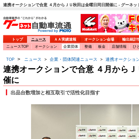
連携オークションで合意 ４月からＪＵ秋田は金曜日同日開催に - グーネッ
トップ
ニュース
ＡＡ実績速報
オークション会場
輸出統計
ニュースTOP
オークション
企業団体
整備
板金
店舗情報
ひ
>
ニュース
企業・団体関連ニュース
連携オークショ
TOP
>
>
連携オークションで合意 ４月からＪ
催に
出品台数増加と相互取引で活性化目指す