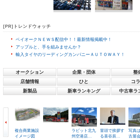
[PR]トレンドウォッチ
ベイオークＮＥＷＳ配信中！！最新情報掲載中！
アップルと、手を組みませんか？
輸入タイヤのリーディングカンパニーＡＵＴＯＷＡＹ！
オークション
企業・団体
整
店舗情報
ひと
コ
新製品
新車ランキング
中古車ラ
複合商業施設
ラビット北九
冒頭で挨拶す
写真は
イメージ図
州空港店…
る喜谷辰…
古屋