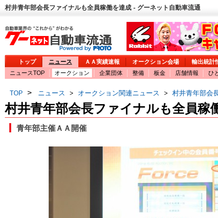
村井青年部会長ファイナルも全員稼働を達成 - グーネット自動車流通
トップ
ニュース
ＡＡ実績速報
オークション会場
輸出統計
ニュースTOP
オークション
企業団体
整備
板金
店舗情報
ひ
>
ニュース
オークション関連ニュース
村井青年部会
TOP
>
>
村井青年部会長ファイナルも全員稼
青年部主催ＡＡ開催