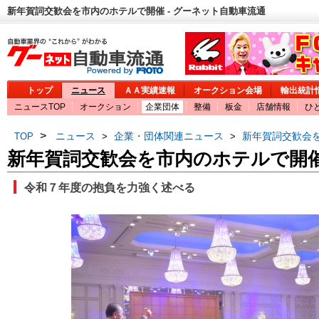
新年賀詞交歓会を市内のホテルで開催 - グーネット自動車流通
トップ
ニュース
ＡＡ実績速報
オークション会場
輸出統計
ニュースTOP
オークション
企業団体
整備
板金
店舗情報
ひ
>
ニュース
企業・団体関連ニュース
新年賀詞交歓会
TOP
>
>
新年賀詞交歓会を市内のホテルで開
令和７年度の抱負を力強く述べる