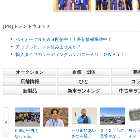
[PR]トレンドウォッチ
ベイオークＮＥＷＳ配信中！！最新情報掲載中！
アップルと、手を組みませんか？
輸入タイヤのリーディングカンパニーＡＵＴＯＷＡＹ！
オークション
企業・団体
整
店舗情報
ひと
コ
新製品
新車ランキング
中古車ラ
組織が一丸と
セリ前にあい
２７２７台の
複合
なって支…
さつを述…
良質車が…
イメ