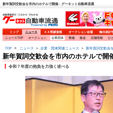
新年賀詞交歓会を市内のホテルで開催 - グーネット自動車流通
トップ
ニュース
ＡＡ実績速報
オークション会場
輸出統計
ニュースTOP
オークション
企業団体
整備
板金
店舗情報
ひ
>
ニュース
企業・団体関連ニュース
新年賀詞交歓会
TOP
>
>
新年賀詞交歓会を市内のホテルで開
令和７年度の抱負を力強く述べる