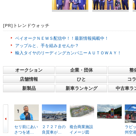
[PR]トレンドウォッチ
ベイオークＮＥＷＳ配信中！！最新情報掲載中！
アップルと、手を組みませんか？
輸入タイヤのリーディングカンパニーＡＵＴＯＷＡＹ！
オークション
企業・団体
整
店舗情報
ひと
コ
新製品
新車ランキング
中古車ラ
セリ前にあい
２７２７台の
複合商業施設
ラビ
さつを述…
良質車が…
イメージ図
州空