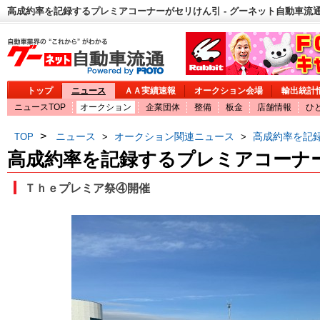
高成約率を記録するプレミアコーナーがセリけん引 - グーネット自動車流
トップ
ニュース
ＡＡ実績速報
オークション会場
輸出統計
ニュースTOP
オークション
企業団体
整備
板金
店舗情報
ひ
>
ニュース
オークション関連ニュース
高成約率を記
TOP
>
>
高成約率を記録するプレミアコーナ
Ｔｈｅプレミア祭④開催