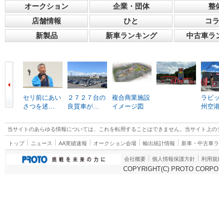
オークション
企業・団体
整
店舗情報
ひと
コ
新製品
新車ランキング
中古車ラ
セリ前にあい
２７２７台の
複合商業施設
ラビ
さつを述…
良質車が…
イメージ図
州空
当サイトのあらゆる情報については、これを転用することはできません。当サイト上の
トップ
ニュース
AA実績速報
オークション会場
輸出統計情報
新車・中古車
会社概要
個人情報保護方針
利用規
COPYRIGHT(C) PROTO CORPOR