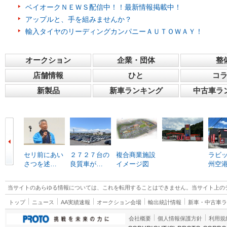
ベイオークＮＥＷＳ配信中！！最新情報掲載中！
アップルと、手を組みませんか？
輸入タイヤのリーディングカンパニーＡＵＴＯＷＡＹ！
オークション
企業・団体
整
店舗情報
ひと
コ
新製品
新車ランキング
中古車ラ
セリ前にあい
２７２７台の
複合商業施設
ラビ
さつを述…
良質車が…
イメージ図
州空
当サイトのあらゆる情報については、これを転用することはできません。当サイト上の
トップ
ニュース
AA実績速報
オークション会場
輸出統計情報
新車・中古車
会社概要
個人情報保護方針
利用規