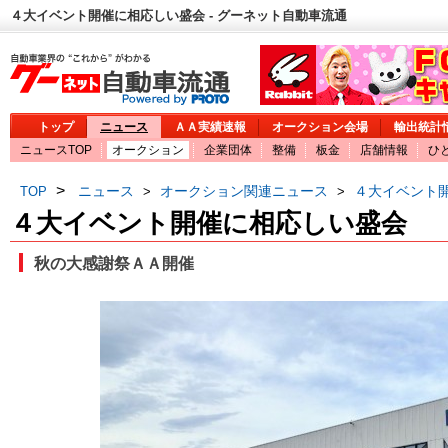
４大イベント開催に相応しい盛会 - グーネット自動車流通
トップ
ニュース
ＡＡ実績速報
オークション会場
輸出統計
ニュースTOP
オークション
企業団体
整備
板金
店舗情報
ひ
>
ニュース
オークション関連ニュース
４大イベント
TOP
>
>
４大イベント開催に相応しい盛会
秋の大感謝祭ＡＡ開催