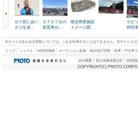
セリ前にあい
２７２７台の
複合商業施設
ラビ
さつを述…
良質車が…
イメージ図
州空
当サイトのあらゆる情報については、これを転用することはできません。当サイト上の
トップ
ニュース
AA実績速報
オークション会場
輸出統計情報
新車・中古車
会社概要
個人情報保護方針
利用規
COPYRIGHT(C) PROTO CORPOR