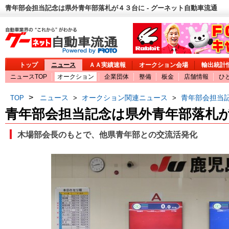
青年部会担当記念は県外青年部落札が４３台に - グーネット自動車流通
トップ
ニュース
ＡＡ実績速報
オークション会場
輸出統計
ニュースTOP
オークション
企業団体
整備
板金
店舗情報
ひ
>
ニュース
オークション関連ニュース
青年部会担当
TOP
>
>
青年部会担当記念は県外青年部落札
木場部会長のもとで、他県青年部との交流活発化