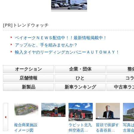
[PR]トレンドウォッチ
ベイオークＮＥＷＳ配信中！！最新情報掲載中！
アップルと、手を組みませんか？
輸入タイヤのリーディングカンパニーＡＵＴＯＷＡＹ！
オークション
企業・団体
整
店舗情報
ひと
コ
新製品
新車ランキング
中古車ラ
複合商業施設
ラビット北九
冒頭で挨拶す
写真は
イメージ図
州空港店…
る喜谷辰…
古屋