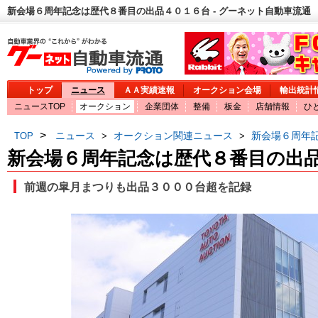
新会場６周年記念は歴代８番目の出品４０１６台 - グーネット自動車流通
トップ
ニュース
ＡＡ実績速報
オークション会場
輸出統計
ニュースTOP
オークション
企業団体
整備
板金
店舗情報
ひ
>
ニュース
オークション関連ニュース
新会場６周年
TOP
>
>
新会場６周年記念は歴代８番目の出
前週の皐月まつりも出品３０００台超を記録