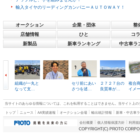
輸入タイヤのリーディングカンパニーＡＵＴＯＷＡＹ！
オークション
企業・団体
整
店舗情報
ひと
コ
新製品
新車ランキング
中古車ラ
組織が一丸と
セリ前にあい
２７２７台の
複合
なって支…
さつを述…
良質車が…
イメ
当サイトのあらゆる情報については、これを転用することはできません。当サイト上の
トップ
ニュース
AA実績速報
オークション会場
輸出統計情報
新車・中古車
会社概要
個人情報保護方針
利用規
COPYRIGHT(C) PROTO CORPOR