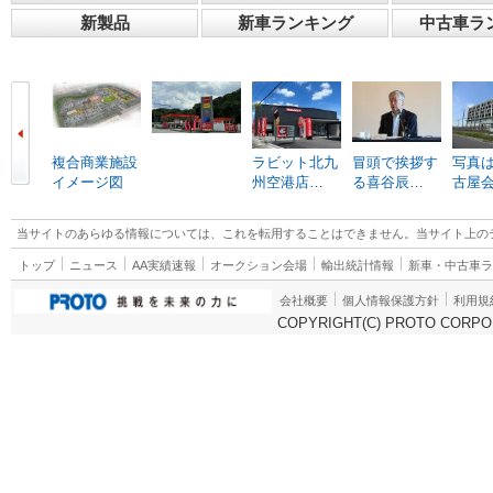
新製品
新車ランキング
中古車ラ
複合商業施設
ラビット北九
冒頭で挨拶す
写真は
イメージ図
州空港店…
る喜谷辰…
古屋
当サイトのあらゆる情報については、これを転用することはできません。当サイト上の
トップ
ニュース
AA実績速報
オークション会場
輸出統計情報
新車・中古車
会社概要
個人情報保護方針
利用規
COPYRIGHT(C) PROTO CORPOR