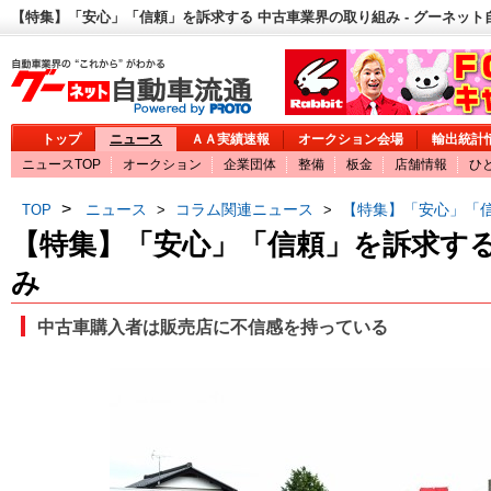
【特集】「安心」「信頼」を訴求する 中古車業界の取り組み - グーネット
トップ
ニュース
ＡＡ実績速報
オークション会場
輸出統計
ニュースTOP
オークション
企業団体
整備
板金
店舗情報
ひ
>
ニュース
コラム関連ニュース
【特集】「安心」「
TOP
>
>
【特集】「安心」「信頼」を訴求する
み
中古車購入者は販売店に不信感を持っている