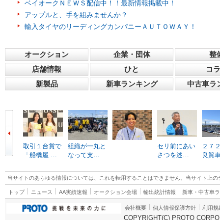
ベイオークＮＥＷＳ配信中！！最新情報掲載中！
アップルと、手を組みませんか？
輸入タイヤのリーディングカンパニーＡＵＴＯＷＡＹ！
オークション
企業・団体
整
店舗情報
ひと
コ
新製品
新車ランキング
中古車ラ
取引１台賞で
組織が一丸と
セリ前にあい
２７
「船橋屋 …
なって支…
さつを述…
良質
当サイトのあらゆる情報については、これを転用することはできません。当サイト上の
トップ
ニュース
AA実績速報
オークション会場
輸出統計情報
新車・中古車
会社概要
個人情報保護方針
利用規
COPYRIGHT(C) PROTO CORPOR