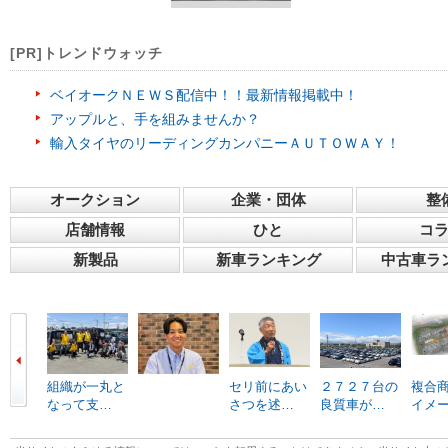
[PR]トレンドウォッチ
ベイオークＮＥＷＳ配信中！！最新情報掲載中！
アップルと、手を組みませんか？
輸入タイヤのリーディングカンパニーＡＵＴＯＷＡＹ！
オークション
企業・団体
整
店舗情報
ひと
コ
新製品
新車ランキング
中古車ラ
組織が一丸と
セリ前にあい
２７２７台の
複合
なって支…
さつを述…
良質車が…
イメ