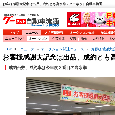
お客様感謝大記念は出品、成約とも高水準 - グーネット自動車流通
トップ
ニュース
ＡＡ実績速報
オークション会場
輸出統計
ニュースTOP
オークション
企業団体
整備
板金
店舗情報
ひ
>
ニュース
オークション関連ニュース
お客様感謝大
TOP
>
>
お客様感謝大記念は出品、成約とも
成約台数、成約率は今年度３番目の高水準